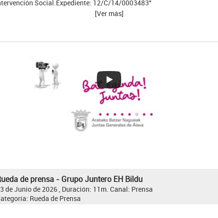
ntervención Social.Expediente: 12/C/14/0003483"
[Ver más]
ueda de prensa - Grupo Juntero EH Bildu
3 de Junio de 2026 , Duración: 11m.
Canal:
Prensa
ategoría:
Rueda de Prensa