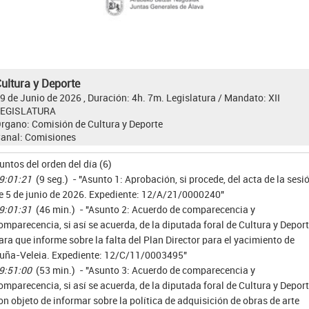
ultura y Deporte
9 de Junio de 2026 , Duración: 4h. 7m.
Legislatura / Mandato:
XII
LEGISLATURA
rgano:
Comisión de Cultura y Deporte
anal:
Comisiones
untos del orden del día (6)
9:01:21
(9 seg.) - "Asunto 1: Aprobación, si procede, del acta de la sesi
e 5 de junio de 2026. Expediente: 12/A/21/0000240"
9:01:31
(46 min.) - "Asunto 2: Acuerdo de comparecencia y
omparecencia, si así se acuerda, de la diputada foral de Cultura y Deport
ara que informe sobre la falta del Plan Director para el yacimiento de
ruña-Veleia. Expediente: 12/C/11/0003495"
9:51:00
(53 min.) - "Asunto 3: Acuerdo de comparecencia y
omparecencia, si así se acuerda, de la diputada foral de Cultura y Deport
on objeto de informar sobre la política de adquisición de obras de arte