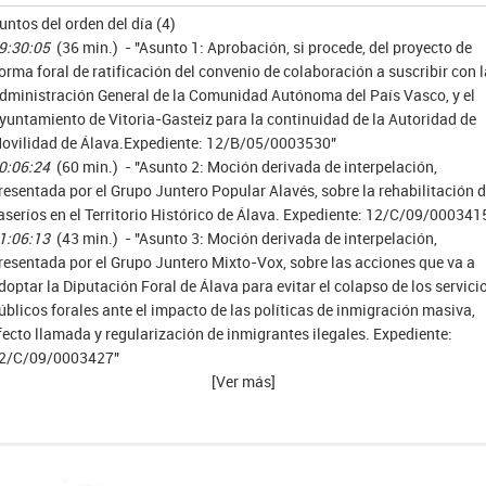
untos del orden del día (4)
9:30:05
(36 min.) - "Asunto 1: Aprobación, si procede, del proyecto de
orma foral de ratificación del convenio de colaboración a suscribir con l
dministración General de la Comunidad Autónoma del País Vasco, y el
yuntamiento de Vitoria-Gasteiz para la continuidad de la Autoridad de
ovilidad de Álava.Expediente: 12/B/05/0003530"
0:06:24
(60 min.) - "Asunto 2: Moción derivada de interpelación,
resentada por el Grupo Juntero Popular Alavés, sobre la rehabilitación 
aseríos en el Territorio Histórico de Álava. Expediente: 12/C/09/000341
1:06:13
(43 min.) - "Asunto 3: Moción derivada de interpelación,
resentada por el Grupo Juntero Mixto-Vox, sobre las acciones que va a
doptar la Diputación Foral de Álava para evitar el colapso de los servici
úblicos forales ante el impacto de las políticas de inmigración masiva,
fecto llamada y regularización de inmigrantes ilegales. Expediente:
2/C/09/0003427"
[Ver más]