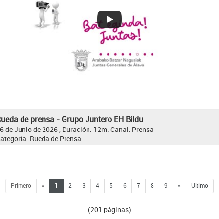
ueda de prensa - Grupo Juntero EH Bildu
6 de Junio de 2026 , Duración: 12m.
Canal:
Prensa
ategoría:
Rueda de Prensa
Primero
«
1
2
3
4
5
6
7
8
9
»
Último
(201 páginas)