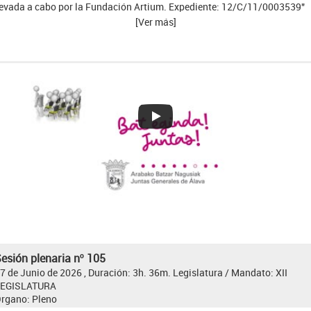
levada a cabo por la Fundación Artium. Expediente: 12/C/11/0003539"
[Ver más]
esión plenaria nº 105
7 de Junio de 2026 , Duración: 3h. 36m.
Legislatura / Mandato:
XII
LEGISLATURA
rgano:
Pleno