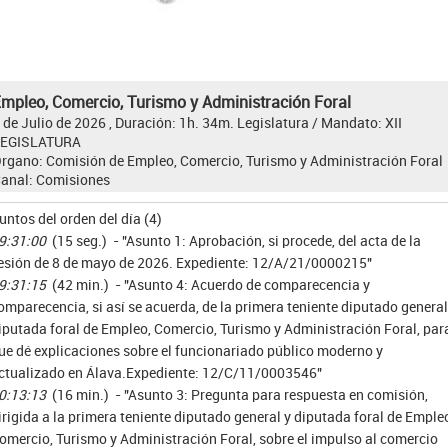
mpleo, Comercio, Turismo y Administración Foral
 de Julio de 2026 , Duración: 1h. 34m.
Legislatura / Mandato:
XII
LEGISLATURA
rgano:
Comisión de Empleo, Comercio, Turismo y Administración Foral
anal:
Comisiones
untos del orden del día (4)
9:31:00
(15 seg.) - "Asunto 1: Aprobación, si procede, del acta de la
esión de 8 de mayo de 2026. Expediente: 12/A/21/0000215"
9:31:15
(42 min.) - "Asunto 4: Acuerdo de comparecencia y
omparecencia, si así se acuerda, de la primera teniente diputado general
iputada foral de Empleo, Comercio, Turismo y Administración Foral, par
ue dé explicaciones sobre el funcionariado público moderno y
ctualizado en Álava.Expediente: 12/C/11/0003546"
0:13:13
(16 min.) - "Asunto 3: Pregunta para respuesta en comisión,
irigida a la primera teniente diputado general y diputada foral de Emple
omercio, Turismo y Administración Foral, sobre el impulso al comercio