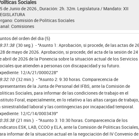
olíticas Sociales
5 de Junio de 2026 , Duración: 2h. 32m.
Legislatura / Mandato:
XII
LEGISLATURA
rgano:
Comisión de Políticas Sociales
anal:
Comisiones
untos del orden del día (5)
9:31:38
(30 seg.) - "Asunto 1: Aprobación, si procede, de las actas de 2
 28 de mayo de 2026. Aprobación, si procede, del acta de la sesión de 24
e abril de 2026 de la Ponencia sobre la situación actual de los Servicios
ociales que atienden a personas con discapacidad y su futuro.
xpediente: 12/A/21/0000228"
9:32:10
(32 min.) - "Asunto 2: 9:30 horas. Comparecencia de
epresentantes de la Junta de Personal del IFBS, ante la Comisión de
olíticas Sociales, para informar de las condiciones de trabajo en el
nstituto Foral, especialmente, en lo relativo a las altas cargas de trabajo,
a siniestralidad laboral y las contingencias por incapacidad temporal.
xpediente: 12/C/14/0003439"
0:35:38
(21 min.) - "Asunto 3: 10:30 horas. Comparecencia de los
indicatos ESK, LAB, CCOO y ELA, ante la Comisión de Políticas Sociales,
ara informar de la situación actual en la negociación del IV Convenio de