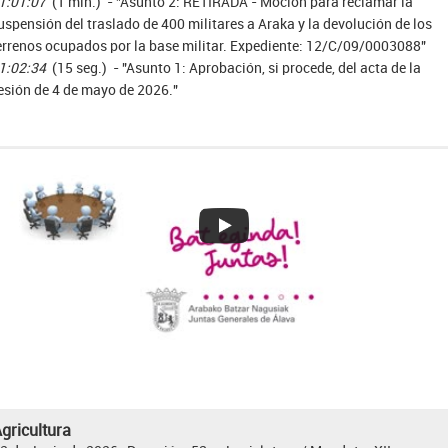
1:01:07
(1 min.) - "Asunto 2: RETIRADA - Moción para reclamar la
uspensión del traslado de 400 militares a Araka y la devolución de los
errenos ocupados por la base militar. Expediente: 12/C/09/0003088"
1:02:34
(15 seg.) - "Asunto 1: Aprobación, si procede, del acta de la
esión de 4 de mayo de 2026."
gricultura