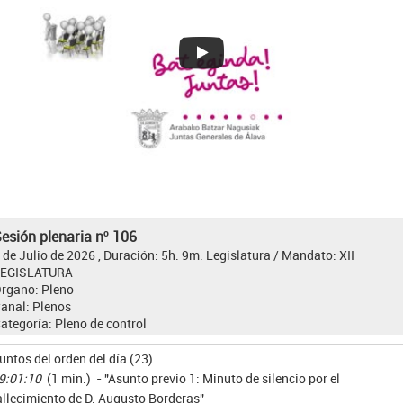
esión plenaria nº 106
 de Julio de 2026 , Duración: 5h. 9m.
Legislatura / Mandato:
XII
LEGISLATURA
rgano:
Pleno
anal:
Plenos
ategoría:
Pleno de control
untos del orden del día (23)
9:01:10
(1 min.) - "Asunto previo 1: Minuto de silencio por el
allecimiento de D. Augusto Borderas"