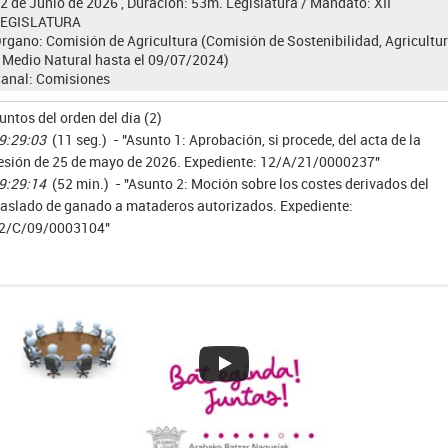
2 de Junio de 2026 , Duración: 53m.
Legislatura / Mandato:
XII
LEGISLATURA
rgano:
Comisión de Agricultura (Comisión de Sostenibilidad, Agricultu
 Medio Natural hasta el 09/07/2024)
anal:
Comisiones
untos del orden del día (2)
9:29:03
(11 seg.) - "Asunto 1: Aprobación, si procede, del acta de la
esión de 25 de mayo de 2026. Expediente: 12/A/21/0000237"
9:29:14
(52 min.) - "Asunto 2: Moción sobre los costes derivados del
raslado de ganado a mataderos autorizados. Expediente:
2/C/09/0003104"