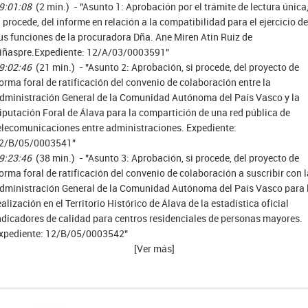
9:01:08
(2 min.) - "Asunto 1: Aprobación por el trámite de lectura única
i procede, del informe en relación a la compatibilidad para el ejercicio de
us funciones de la procuradora Dña. Ane Miren Atin Ruiz de
iñaspre.Expediente: 12/A/03/0003591"
9:02:46
(21 min.) - "Asunto 2: Aprobación, si procede, del proyecto de
orma foral de ratificación del convenio de colaboración entre la
dministración General de la Comunidad Autónoma del País Vasco y la
iputación Foral de Álava para la compartición de una red pública de
elecomunicaciones entre administraciones. Expediente:
2/B/05/0003541"
9:23:46
(38 min.) - "Asunto 3: Aprobación, si procede, del proyecto de
orma foral de ratificación del convenio de colaboración a suscribir con l
dministración General de la Comunidad Autónoma del País Vasco para 
ealización en el Territorio Histórico de Álava de la estadística oficial
ndicadores de calidad para centros residenciales de personas mayores.
xpediente: 12/B/05/0003542"
[Ver más]