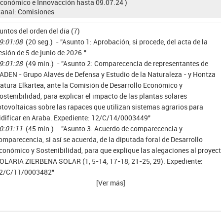
conómico e Innovacción hasta 09.07.24 )
anal:
Comisiones
untos del orden del día (7)
9:01:08
(20 seg.) - "Asunto 1: Aprobación, si procede, del acta de la
esión de 5 de junio de 2026."
9:01:28
(49 min.) - "Asunto 2: Comparecencia de representantes de
ADEN - Grupo Alavés de Defensa y Estudio de la Naturaleza - y Hontza
atura Elkartea, ante la Comisión de Desarrollo Económico y
ostenibilidad, para explicar el impacto de las plantas solares
otovoltaicas sobre las rapaces que utilizan sistemas agrarios para
idificar en Araba. Expediente: 12/C/14/0003449"
0:01:11
(45 min.) - "Asunto 3: Acuerdo de comparecencia y
omparecencia, si así se acuerda, de la diputada foral de Desarrollo
conómico y Sostenibilidad, para que explique las alegaciones al proyec
OLARIA ZIERBENA SOLAR (1, 5-14, 17-18, 21-25, 29). Expediente:
2/C/11/0003482"
[Ver más]