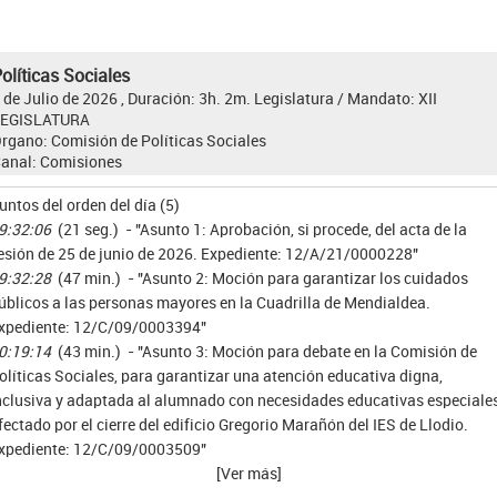
olíticas Sociales
 de Julio de 2026 , Duración: 3h. 2m.
Legislatura / Mandato:
XII
LEGISLATURA
rgano:
Comisión de Políticas Sociales
anal:
Comisiones
untos del orden del día (5)
9:32:06
(21 seg.) - "Asunto 1: Aprobación, si procede, del acta de la
esión de 25 de junio de 2026. Expediente: 12/A/21/0000228"
9:32:28
(47 min.) - "Asunto 2: Moción para garantizar los cuidados
úblicos a las personas mayores en la Cuadrilla de Mendialdea.
xpediente: 12/C/09/0003394"
0:19:14
(43 min.) - "Asunto 3: Moción para debate en la Comisión de
olíticas Sociales, para garantizar una atención educativa digna,
nclusiva y adaptada al alumnado con necesidades educativas especiale
fectado por el cierre del edificio Gregorio Marañón del IES de Llodio.
xpediente: 12/C/09/0003509"
[Ver más]