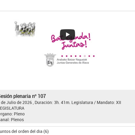
esión plenaria nº 107
 de Julio de 2026 , Duración: 3h. 41m.
Legislatura / Mandato:
XII
LEGISLATURA
rgano:
Pleno
anal:
Plenos
untos del orden del día (6)